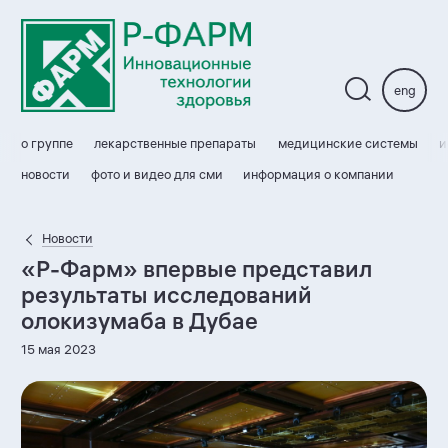
eng
о группе
лекарственные препараты
медицинские системы
и
новости
фото и видео для сми
информация о компании
Новости
«
Р-Фарм
» впервые представил
результаты исследований
олокизумаба в Дубае
15 мая 2023