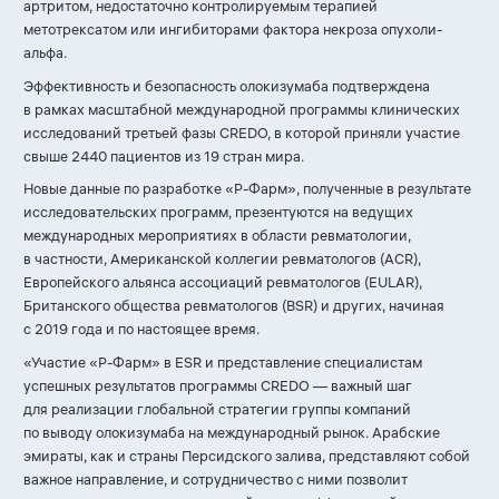
артритом, недостаточно контролируемым терапией
метотрексатом или ингибиторами фактора некроза опухоли-
альфа.
Эффективность и безопасность олокизумаба подтверждена
в рамках масштабной международной программы клинических
исследований третьей фазы CREDO, в которой приняли участие
свыше 2440 пациентов из 19 стран мира.
Новые данные по разработке «
Р-Фарм
», полученные в результате
исследовательских программ, презентуются на ведущих
международных мероприятиях в области ревматологии,
в частности, Американской коллегии ревматологов (ACR),
Европейского альянса ассоциаций ревматологов (EULAR),
Британского общества ревматологов (BSR) и других, начиная
с 2019 года и по настоящее время.
«Участие «
Р-Фарм
» в ESR и представление специалистам
успешных результатов программы CREDO — важный шаг
для реализации глобальной стратегии группы компаний
по выводу олокизумаба на международный рынок. Арабские
эмираты, как и страны Персидского залива, представляют собой
важное направление, и сотрудничество с ними позволит